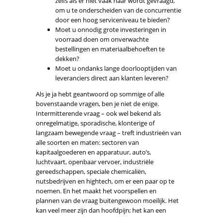
zelfs als er niet vaak naar wordt gevraagd,
om u te onderscheiden van de concurrentie
door een hoog serviceniveau te bieden?
Moet u onnodig grote investeringen in
voorraad doen om onverwachte
bestellingen en materiaalbehoeften te
dekken?
Moet u ondanks lange doorlooptijden van
leveranciers direct aan klanten leveren?
Als je ja hebt geantwoord op sommige of alle
bovenstaande vragen, ben je niet de enige.
Intermitterende vraag – ook wel bekend als
onregelmatige, sporadische, klonterige of
langzaam bewegende vraag – treft industrieën van
alle soorten en maten: sectoren van
kapitaalgoederen en apparatuur, auto’s,
luchtvaart, openbaar vervoer, industriële
gereedschappen, speciale chemicaliën,
nutsbedrijven en hightech, om er een paar op te
noemen. En het maakt het voorspellen en
plannen van de vraag buitengewoon moeilijk. Het
kan veel meer zijn dan hoofdpijn; het kan een