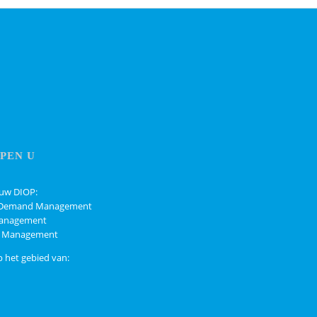
PEN U
 uw DIOP:
 / Demand Management
 Management
ns Management
p het gebied van: