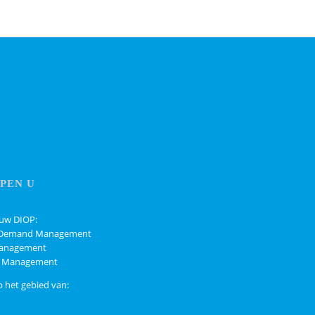
PEN U
 uw DIOP:
 / Demand Management
 Management
ns Management
p het gebied van: