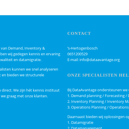
CONTACT
ed van Demand, Inventory &
‘s-Hertogenbosch
ben wij gedegen kennis en ervaring
0651200529
aliteit en datamigratie.
E-mail: info@dataavantage.org
ialisten kunnen we snel analyseren
 en bieden we structurele
ONZE SPECIALISTEN HEL
Bij DataAvantage ondersteunen we
 direct. We zijn hét kennis instituut
1. Demand planning / Forecasting
 we graag met onze klanten.
2. Inventory Planning / Inventory
3. Operations Planning / Operatio
Daarnaast bieden wij oplossingen o
1. Datamigratie
2. Datamanagement