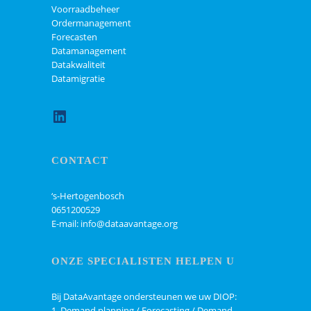
Voorraadbeheer
Ordermanagement
Forecasten
Datamanagement
Datakwaliteit
Datamigratie
LinkedIn
CONTACT
‘s-Hertogenbosch
0651200529
E-mail: info@dataavantage.org
ONZE SPECIALISTEN HELPEN U
Bij DataAvantage ondersteunen we uw DIOP:
1. Demand planning / Forecasting / Demand